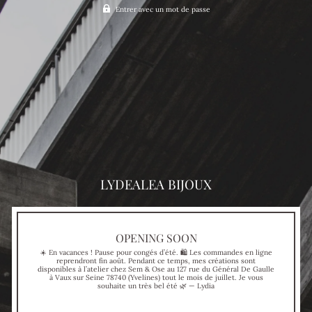
Entrer avec un mot de passe
LYDEALEA BIJOUX
OPENING SOON
☀️ En vacances ! Pause pour congés d’été. 🛍 Les commandes en ligne
reprendront fin août. Pendant ce temps, mes créations sont
disponibles à l’atelier chez Sem & Ose au 127 rue du Général De Gaulle
à Vaux sur Seine 78740 (Yvelines) tout le mois de juillet. Je vous
souhaite un très bel été 🌿 — Lydia