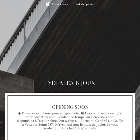
Entrer avec un mot de passe
LYDEALEA BIJOUX
OPENING SOON
☀️ En vacances ! Pause pour congés d’été. 🛍 Les commandes en ligne
reprendront fin août. Pendant ce temps, mes créations sont
disponibles à l’atelier chez Sem & Ose au 127 rue du Général De Gaulle
à Vaux sur Seine 78740 (Yvelines) tout le mois de juillet. Je vous
souhaite un très bel été 🌿 — Lydia