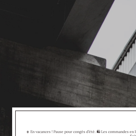
☀️ En vacances ! Pause pour congés d’été. 🛍 Les commandes en li
Sei