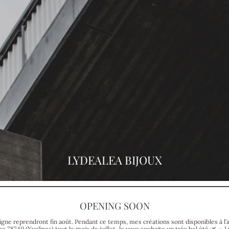
LYDEALEA BIJOUX
OPENING SOON
gne reprendront fin août. Pendant ce temps, mes créations sont disponibles à l’
ne 78740 (Yvelines) tout le mois de juillet. Je vous souhaite un très bel été 🌿 — L