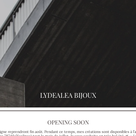
LYDEALEA BIJOUX
OPENING SOON
gne reprendront fin août. Pendant ce temps, mes créations sont disponibles à l’
ne 78740 (Yvelines) tout le mois de juillet. Je vous souhaite un très bel été 🌿 — L