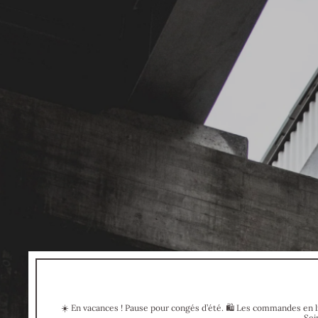
☀️ En vacances ! Pause pour congés d’été. 🛍 Les commandes en li
Sei