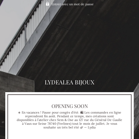
Entrer avec un mot de passe
LYDEALEA BIJOUX
OPENING SOON
☀️ En vacances ! Pause pour congés d’été. 🛍 Les commandes en ligne
reprendront fin août. Pendant ce temps, mes créations sont
disponibles à l’atelier chez Sem & Ose au 127 rue du Général De Gaulle
à Vaux sur Seine 78740 (Yvelines) tout le mois de juillet. Je vous
souhaite un très bel été 🌿 — Lydia