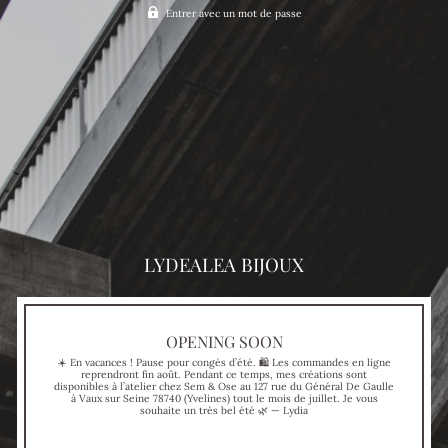
Entrer avec un mot de passe
LYDEALEA BIJOUX
OPENING SOON
☀️ En vacances ! Pause pour congés d’été. 🛍 Les commandes en ligne
reprendront fin août. Pendant ce temps, mes créations sont
disponibles à l’atelier chez Sem & Ose au 127 rue du Général De Gaulle
à Vaux sur Seine 78740 (Yvelines) tout le mois de juillet. Je vous
souhaite un très bel été 🌿 — Lydia