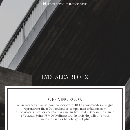
Entrer avec un mot de passe
LYDEALEA BIJOUX
OPENING SOON
☀️ En vacances ! Pause pour congés d’été. 🛍 Les commandes en ligne
reprendront fin août. Pendant ce temps, mes créations sont
disponibles à l’atelier chez Sem & Ose au 127 rue du Général De Gaulle
à Vaux sur Seine 78740 (Yvelines) tout le mois de juillet. Je vous
souhaite un très bel été 🌿 — Lydia