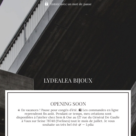
Entrer avec un mot de passe
LYDEALEA BIJOUX
OPENING SOON
☀️ En vacances ! Pause pour congés d’été. 🛍 Les commandes en ligne
reprendront fin août. Pendant ce temps, mes créations sont
disponibles à l’atelier chez Sem & Ose au 127 rue du Général De Gaulle
à Vaux sur Seine 78740 (Yvelines) tout le mois de juillet. Je vous
souhaite un très bel été 🌿 — Lydia