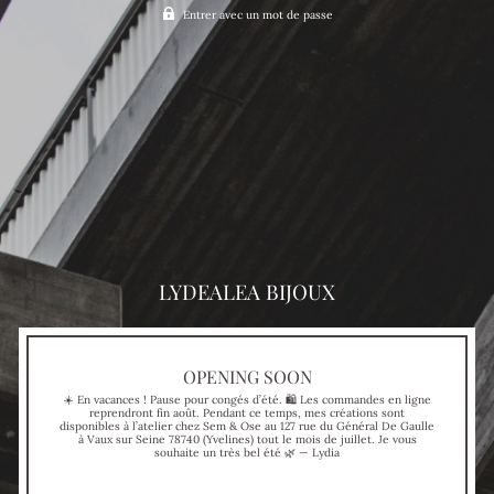
Entrer avec un mot de passe
LYDEALEA BIJOUX
OPENING SOON
☀️ En vacances ! Pause pour congés d’été. 🛍 Les commandes en ligne
reprendront fin août. Pendant ce temps, mes créations sont
disponibles à l’atelier chez Sem & Ose au 127 rue du Général De Gaulle
à Vaux sur Seine 78740 (Yvelines) tout le mois de juillet. Je vous
souhaite un très bel été 🌿 — Lydia