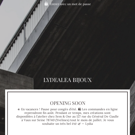
Entrer avec un mot de passe
LYDEALEA BIJOUX
OPENING SOON
☀️ En vacances ! Pause pour congés d’été. 🛍 Les commandes en ligne
reprendront fin août. Pendant ce temps, mes créations sont
disponibles à l’atelier chez Sem & Ose au 127 rue du Général De Gaulle
à Vaux sur Seine 78740 (Yvelines) tout le mois de juillet. Je vous
souhaite un très bel été 🌿 — Lydia