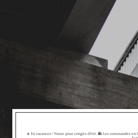
☀️ En vacances ! Pause pour congés d’été. 🛍 Les commandes en li
Sei