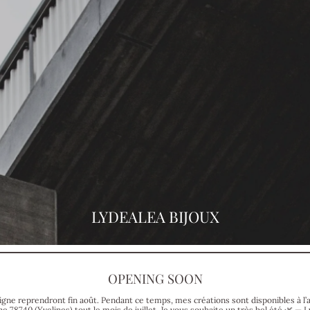
LYDEALEA BIJOUX
OPENING SOON
gne reprendront fin août. Pendant ce temps, mes créations sont disponibles à l’
ne 78740 (Yvelines) tout le mois de juillet. Je vous souhaite un très bel été 🌿 — L